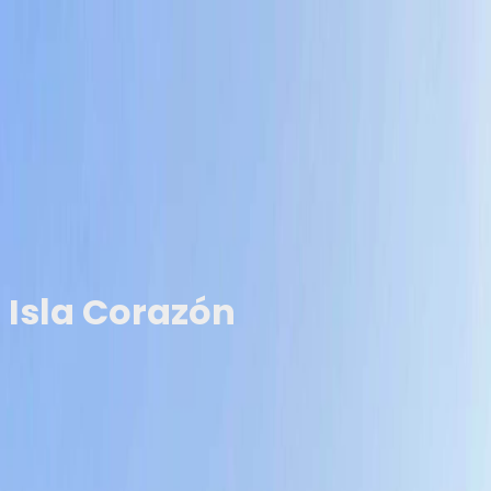
Home
Nosotros
Experiencias
Calendario
Galería
Contacto
Home
Nosotros
Experiencias
Calendario
Galería
La Aventura te espera
Isla Corazón
"La Naturaleza Nos Muestra Su Lado Más Romántico!"
Tu próxima aventura
Información del recorrido