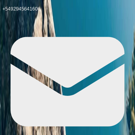
+5492945641606