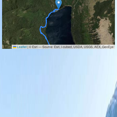
Leaflet
|
© Esri — Source: Esri, i-cubed, USDA, USGS, AEX, GeoEye
La Naturaleza te espera
Reserva tu lugar
¿No encuentras una fecha que te convenga o deseas
una excursión que aún no está en nuestra agenda?
Suscríbete, hacenos tu sugerencia y recibe
notificaciones sobre nuestras próximas aventuras.
¡Juntos haremos realidad la aventura de tus sueños!