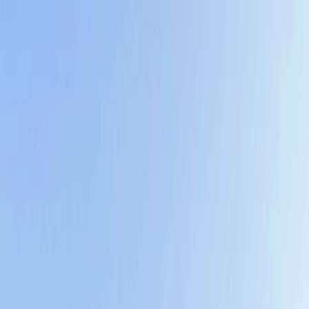
Duración
12 A 13 Horas
Tiempo de marcha
10 horas
Dificultad
Media
Distancia
22 km
Desnivel
800 metros
La naturaleza nos muestra su lado
más romántico!
El inicio del sendero se encuentra junto al Camping
Relmu Lafquen, perteneciente a la comunidad
Mapuche LofWiritray, al cual se ingresa por un camino
de ripio 3 km, desde la Ruta Nacional 40. Primero