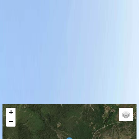
cruzaremos el Arroyo Fresco, que a finales de la
primavera e inicio del verano presenta un gran caudal.
El camino nos lleva primero a “Playa Leones” ubicada a
4 km. y luego a la Laguna Llum. Luego caminaremos
una hora y media más hasta el “Mirador de la Isla
Corazón”, desde el final de la Laguna LLum el sendero
está más cerrado por la vegetación y comienza a
tener sectores de pendientes.
¡Anímate!
Recorrido de tu aventura
+
−