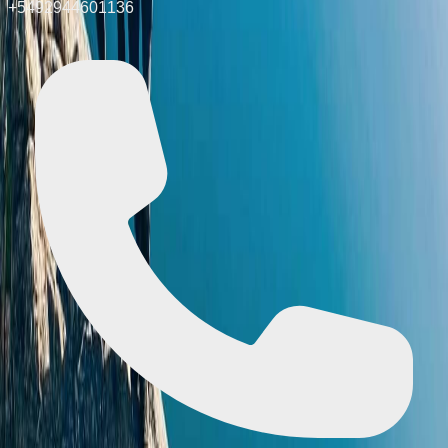
+5492944601136