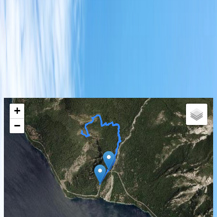
glaciar del Nahuel Huapi hace unos 25.000 años y
cuando comenzó a retirarse el hielo quedaron
“apoyadas” en la cumbre y alrededores. Se los llama
los bloques erráticos.
¡Anímate!
Recorrido de tu aventura
+
−