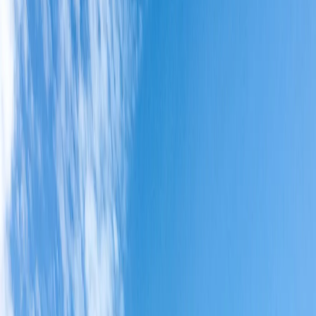
Duración
7 A 8 Horas
Tiempo de marcha
5 a 6 horas
Dificultad
Media
Distancia
7.9 km
Desnivel
700 metros
Bosques y panorámicas infinitas
Al principio la senda al Cerro Centinela transcurre a la
vera del arroyo Huemul, y luego se interna en un
bosque de lengas y ñires. Rumbo a la cumbre hay un
par de peñascos que ofrecen muy buenos puntos