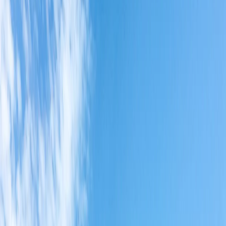
panorámicos, de a poco se va divisando el lago Nahuel
Huapi. Llegando a la cumbre aparece completo el
lago, la Isla Victoria justo enfrente, y parte de la
Península de Quetrihue (donde está el Bosque de los
Arrayanes). También se divisa imponente y siempre
cargado de nieve, el cerro Tronador, con sus tres
cumbres. Se puede acceder a un “mirador” más bajo
desde donde se ve el punto de partida, y la casa del
guardaparques. Hacia el extremo norte del Nahuel
Huapi, se divisa el lago Espejo Grande, y hasta parte de
Villa La Angostura.
Muy lindo recorrido, y excelentes paisajes. No hay agua
para reponer una vez alejados del arroyo Huemul. Un
último dato de color de la cumbre. Entre las rocas
volcánicas y con bordes angulosos, van a observar
algunas “piedras” redondeadas y totalmente distintas
(granito). Estas piedras fueron trasladadas por el