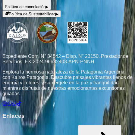
Política de cancelación
▶
Política de Sustentabilidad
▶
Expediente Com. N° 34542 – Disp. N° 23150. Prestador de
Servicios: EX-2024-96682403-APN-PNNH.
Explora la hermosa naturaleza de la Patagonia Argentina
con Kairos Patagonia. Descubre paisajes vibrantes llenos de
energía y colores, y sumérgete en la paz y tranquilidad
mientras disfrutas de nuestras emocionantes excursiones
guiadas.
Enlaces