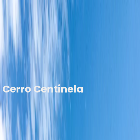
Home
Nosotros
Experiencias
Calendario
Galería
Contacto
Home
Nosotros
Experiencias
Calendario
Galería
La Aventura te espera
Cerro Centinela
¡Una aventura mágica entre bosques y panorámicas
infinitas!
Tu próxima aventura
Información del recorrido