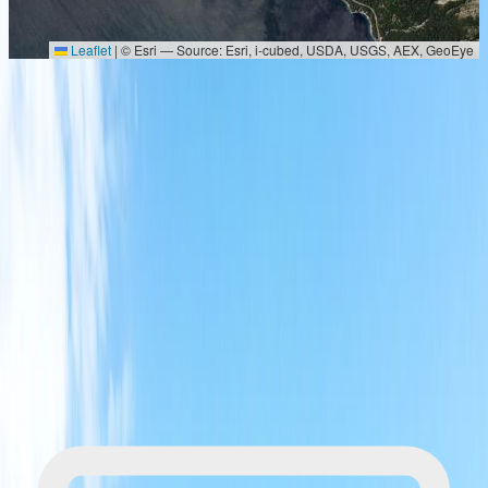
Leaflet
|
© Esri — Source: Esri, i-cubed, USDA, USGS, AEX, GeoEye
La Naturaleza te espera
Reserva tu lugar
¿No encuentras una fecha que te convenga o deseas
una excursión que aún no está en nuestra agenda?
Suscríbete, hacenos tu sugerencia y recibe
notificaciones sobre nuestras próximas aventuras.
¡Juntos haremos realidad la aventura de tus sueños!
Suscríbete