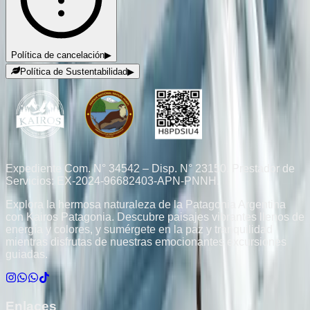
Política de cancelación
▶
Política de Sustentabilidad
▶
Expediente Com. N° 34542 – Disp. N° 23150. Prestador de
Servicios: EX-2024-96682403-APN-PNNH.
Explora la hermosa naturaleza de la Patagonia Argentina
con Kairos Patagonia. Descubre paisajes vibrantes llenos de
energía y colores, y sumérgete en la paz y tranquilidad
mientras disfrutas de nuestras emocionantes excursiones
guiadas.
Enlaces