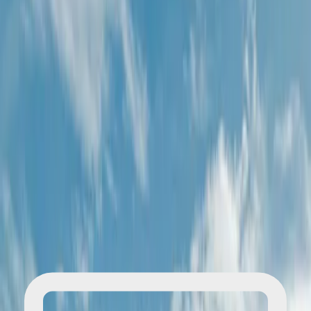
algunas fotos.
La Naturaleza te espera
Reserva tu lugar
¿No encuentras una fecha que te convenga o deseas
una excursión que aún no está en nuestra agenda?
Suscríbete, hacenos tu sugerencia y recibe
notificaciones sobre nuestras próximas aventuras.
¡Juntos haremos realidad la aventura de tus sueños!
Suscríbete