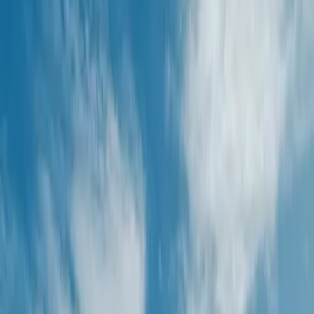
Duración
de 7 a 8 hs
Tiempo de marcha
2 hs
Dificultad
Baja
Distancia
5 km
Desnivel
300
Viví una experiencia única en el
Cerro Mirador
Por la mañana temprano partiremos rumbo a Villa La
Angostura por la emblemática Ruta 40, bordeando el
Lago Nahuel Huapi y disfrutando de vistas increíbles.
Tras unas dos horas de viaje, llegaremos al paso