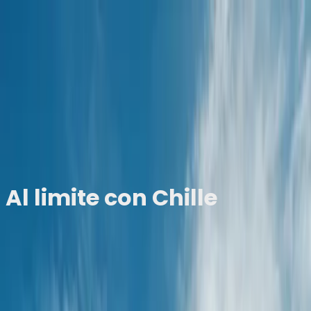
Home
Nosotros
Experiencias
Calendario
Galería
Contacto
Home
Nosotros
Experiencias
Calendario
Galería
Cerro Mirador
Al limite con Chille
Un trekking en la nieve rodeados de volcanes
Tu próxima aventura
Información del recorrido