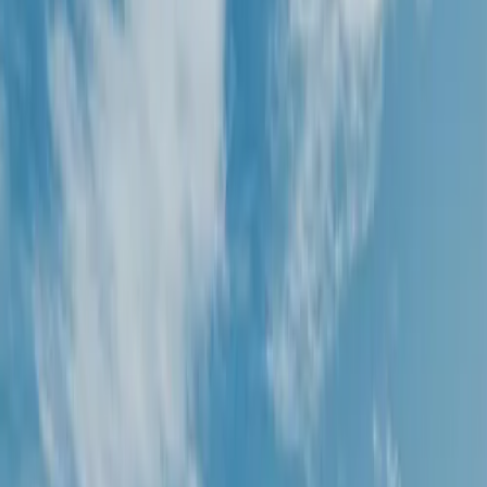
fronterizo con Chile, Cardenal Antonio Samoré, donde
realizaremos los trámites aduaneros. Luego
continuaremos por un sinuoso camino de montaña
durante aproximadamente 30 minutos hasta alcanzar
el hito que marca el límite entre Argentina y Chile.
Una vez allí, nos prepararemos para realizar un
trekking sobre la nieve. En caso de ser necesario,
utilizaremos raquetas, dependiendo de las condiciones
del terreno. Recorreremos suaves dunas blancas
desde las cuales se pueden contemplar imponentes
volcanes chilenos como el Puyehue, Osorno,
Puntiagudo y Casablanca.
Al mediodía haremos una pausa para almorzar con
estas vistas privilegiadas y luego comenzaremos el
regreso hacia San Carlos de Bariloche, haciendo una
parada en el mirador del Lago Espejo para tomar