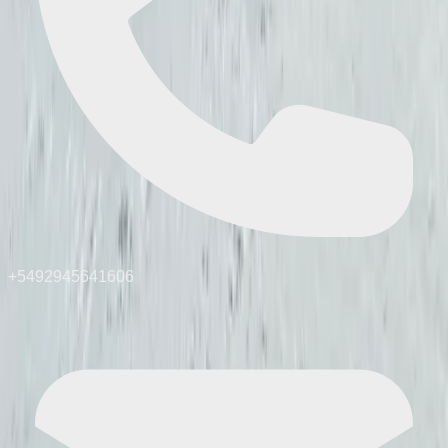
+5492945641606